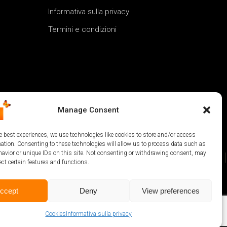
Informativa sulla privacy
Termini e condizioni
Manage Consent
e best experiences, we use technologies like cookies to store and/or access
mation. Consenting to these technologies will allow us to process data such as
avior or unique IDs on this site. Not consenting or withdrawing consent, may
ect certain features and functions.
ccept
Deny
View preferences
@2024 alimentato da
Cookies
Informativa sulla privacy