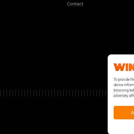
Contact
To provide th
device infor
browsing beh
adversely aff
A