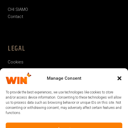
CHI SIAMO
Contact
LEGAL
Cookies
Informativa sulla privacy
Manage Consent
Termini e condizioni
To provide the best experiences, we use technologies like cookies to store
and/or access device information. Consenting to these technologies will allow
us to process data such as browsing behavior or unique IDs on this site. Not
consenting or withdrawing consent, may adversely affect certain features and
functions.