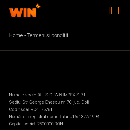
Skip
to
the
content
Home
Termeni si conditii
Numele societății: S.C. WIN IMPEX S.R.L.
Sediu: Str George Enescu nr. 70, jud. Dolj
Cod fiscal: RO4175781
Număr din registrul comerțului: J16/1377/1993
Capital social: 2500000 RON