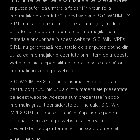
în niciun fel de pierderile sau daunele pe care cineva le-
ar putea suferi că urmare a folosirii în vreun fel a
informațiilor prezentate în acest website. S.C. WIN IMPEX
S.R.L. nu garantează în niciun fel acuratețea, gradul de
utilitate sau caracterul complet al informațiilor sau al
materialelor cuprinse în acest website. S.C. WIN IMPEX
S.R.L. nu garantează rezultatele ce s-ar putea obține din
utilizarea informațiilor prezentate prin intermediul acestui
website și nici disponibilitatea spre folosire a oricăror
informații prezente pe website.
S.C. WIN IMPEX S.R.L. nu își asumă responsabilitatea
pentru conținutul niciunuia dintre materialele prezentate
pe acest website. Acestea sunt prezentate în scop
informativ și sunt considerate ca fiind utile. S.C. WIN
IMPEX S.R.L. nu poate fi trasă la răspundere pentru
materialele prezente pe website, acestea sunt
prezentate în scop informativ, nu în scop comercial.
REGULI GENERALE