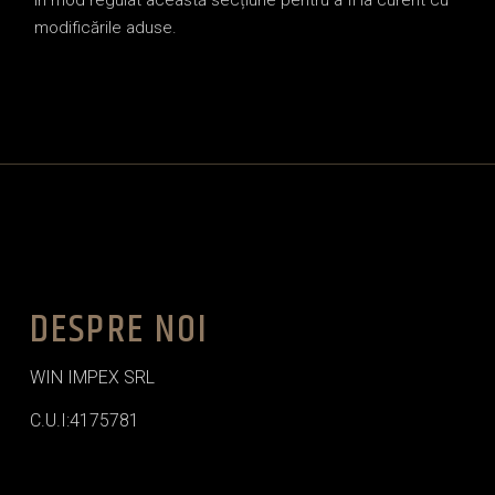
în mod regulat această secțiune pentru a fi la curent cu
modificările aduse.
DESPRE NOI
WIN IMPEX SRL
C.U.I:4175781